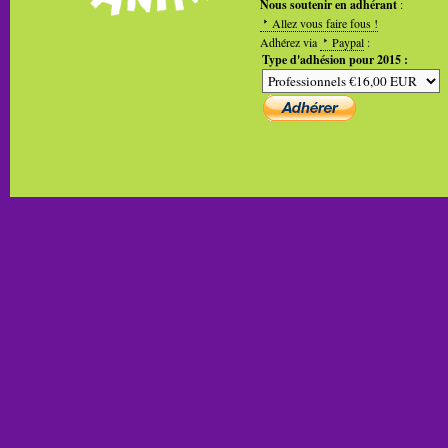
Nous soutenir en adhérant
:
Allez vous faire fous !
Adhérez via
Paypal
:
Type d'adhésion pour 2015 :