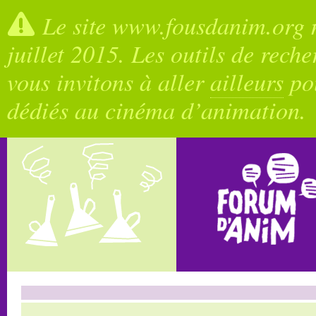
Le site www.fousdanim.org n
juillet 2015. Les outils de rech
vous invitons à aller
ailleurs
pou
dédiés au cinéma d’animation.