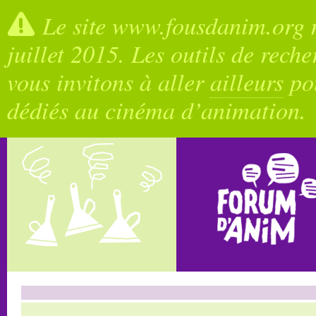
Le site www.fousdanim.org n
juillet 2015. Les outils de rech
vous invitons à aller
ailleurs
pou
dédiés au cinéma d’animation.