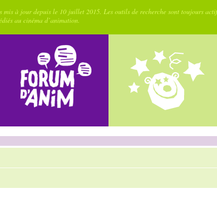
 mis à jour depuis le 10 juillet 2015. Les outils de recherche sont toujours acti
dédiés au cinéma d’animation.