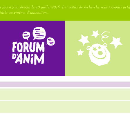
 mis à jour depuis le 10 juillet 2015. Les outils de recherche sont toujours acti
dédiés au cinéma d’animation.