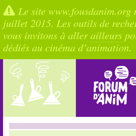
Le site www.fousdanim.org n
juillet 2015. Les outils de rech
vous invitons à aller
ailleurs
pou
dédiés au cinéma d’animation.