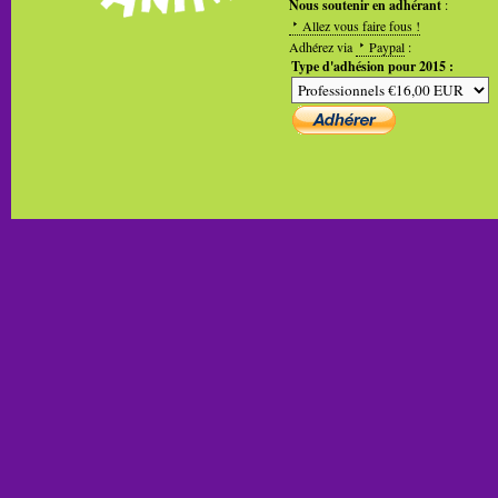
Nous soutenir en adhérant
:
Allez vous faire fous !
Adhérez via
Paypal
:
Type d'adhésion pour 2015 :