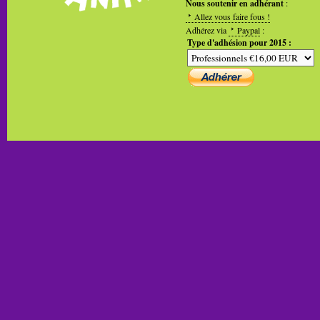
Nous soutenir en adhérant
:
Allez vous faire fous !
Adhérez via
Paypal
:
Type d'adhésion pour 2015 :