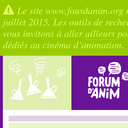
Le site www.fousdanim.org n
juillet 2015. Les outils de rech
vous invitons à aller
ailleurs
pou
dédiés au cinéma d’animation.