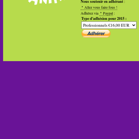
Nous soutenir en adhérant
:
Allez vous faire fous !
Adhérez via
Paypal
:
Type d'adhésion pour 2015 :