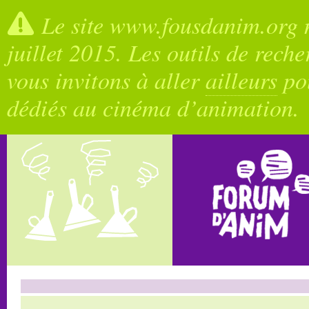
Le site www.fousdanim.org n
juillet 2015. Les outils de rech
vous invitons à aller
ailleurs
pou
dédiés au cinéma d’animation.