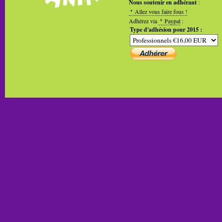
Nous soutenir en adhérant
:
Allez vous faire fous !
Adhérez via
Paypal
:
Type d'adhésion pour 2015 :