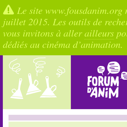
Le site www.fousdanim.org n
juillet 2015. Les outils de rech
vous invitons à aller
ailleurs
pou
dédiés au cinéma d’animation.