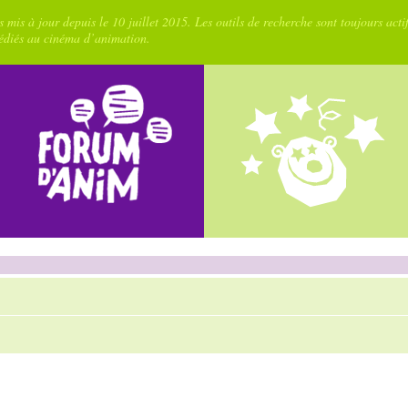
 mis à jour depuis le 10 juillet 2015. Les outils de recherche sont toujours acti
dédiés au cinéma d’animation.