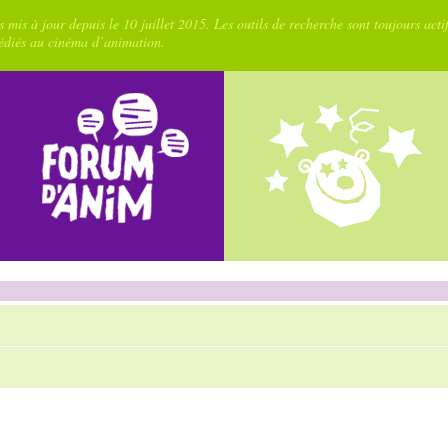
 mis à jour depuis le 10 juillet 2015. Les outils de recherche sont toujours acti
dédiés au cinéma d’animation.