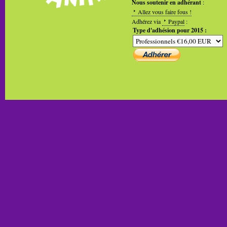
Nous soutenir en adhérant
:
Allez vous faire fous !
Adhérez via
Paypal
:
Type d'adhésion pour 2015 :