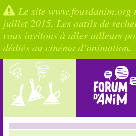
Le site www.fousdanim.org n
juillet 2015. Les outils de rech
vous invitons à aller
ailleurs
pou
dédiés au cinéma d’animation.