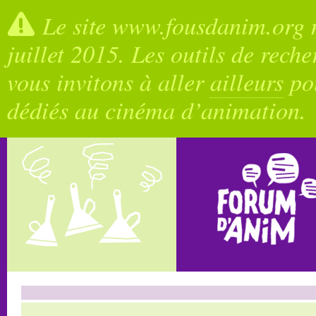
Le site www.fousdanim.org n
juillet 2015. Les outils de rech
vous invitons à aller
ailleurs
pou
dédiés au cinéma d’animation.