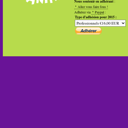
Nous soutenir en adhérant
:
Allez vous faire fous !
Adhérez via
Paypal
:
Type d'adhésion pour 2015 :