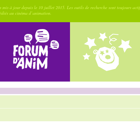
 mis à jour depuis le 10 juillet 2015. Les outils de recherche sont toujours acti
dédiés au cinéma d’animation.