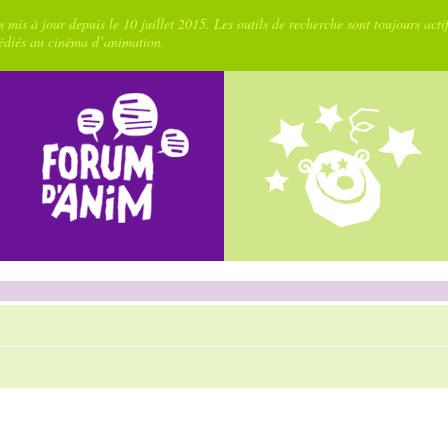
 mis à jour depuis le 10 juillet 2015. Les outils de recherche sont toujours acti
dédiés au cinéma d’animation.