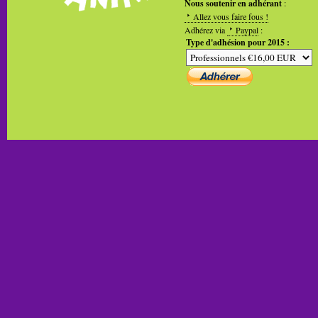
Nous soutenir en adhérant
:
Allez vous faire fous !
Adhérez via
Paypal
:
Type d'adhésion pour 2015 :