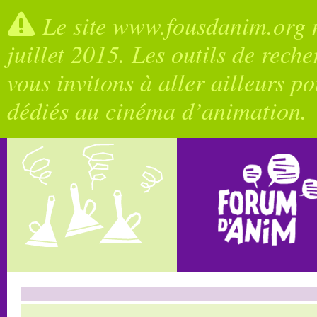
Le site www.fousdanim.org n
juillet 2015. Les outils de rech
vous invitons à aller
ailleurs
pou
dédiés au cinéma d’animation.