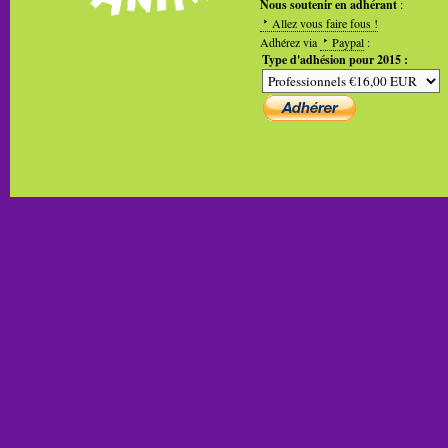
Nous soutenir en adhérant
:
Allez vous faire fous !
Adhérez via
Paypal
:
Type d'adhésion pour 2015 :