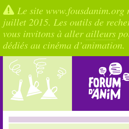
Le site www.fousdanim.org n
juillet 2015. Les outils de rech
vous invitons à aller
ailleurs
pou
dédiés au cinéma d’animation.