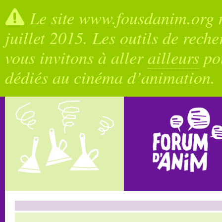
Le site www.fousdanim.org n
juillet 2015. Les outils de rech
vous invitons à aller
ailleurs
pou
dédiés au cinéma d’animation.