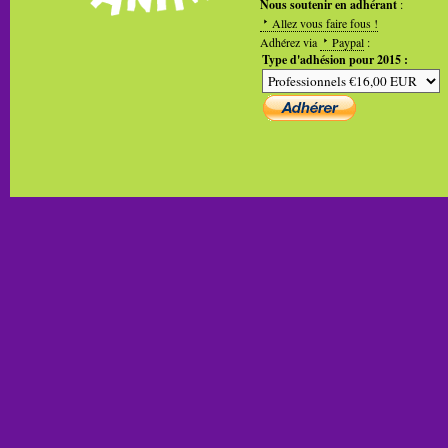
Nous soutenir en adhérant
:
Allez vous faire fous !
Adhérez via
Paypal
:
Type d'adhésion pour 2015 :