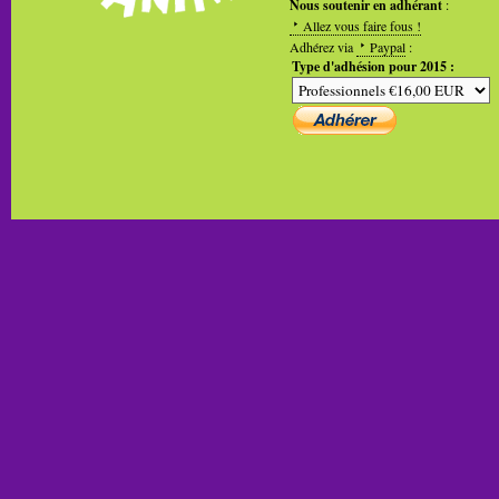
Nous soutenir en adhérant
:
Allez vous faire fous !
Adhérez via
Paypal
:
Type d'adhésion pour 2015 :