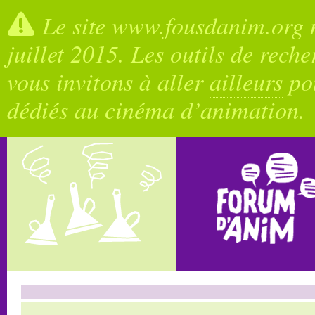
Le site www.fousdanim.org n
juillet 2015. Les outils de rech
vous invitons à aller
ailleurs
pou
dédiés au cinéma d’animation.