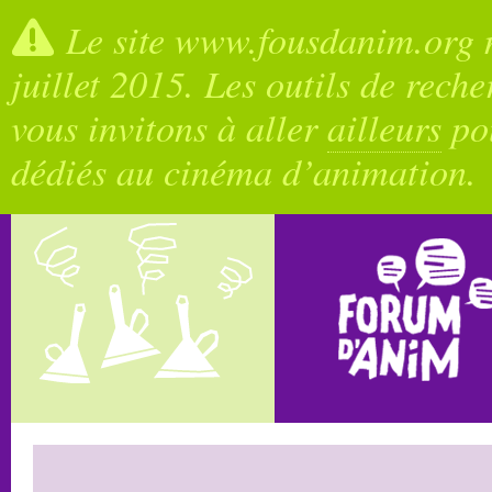
Le site www.fousdanim.org n
juillet 2015. Les outils de rech
vous invitons à aller
ailleurs
pou
dédiés au cinéma d’animation.