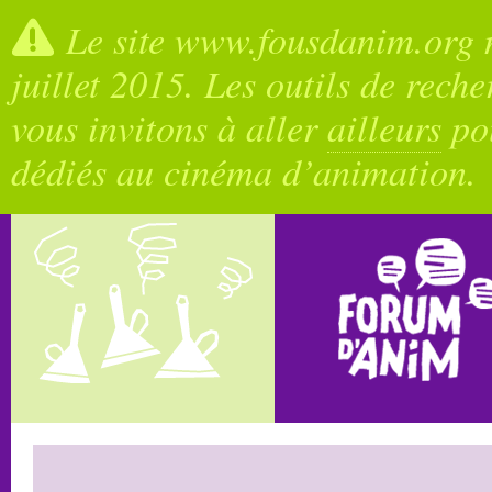
Le site www.fousdanim.org n
juillet 2015. Les outils de rech
vous invitons à aller
ailleurs
pou
dédiés au cinéma d’animation.