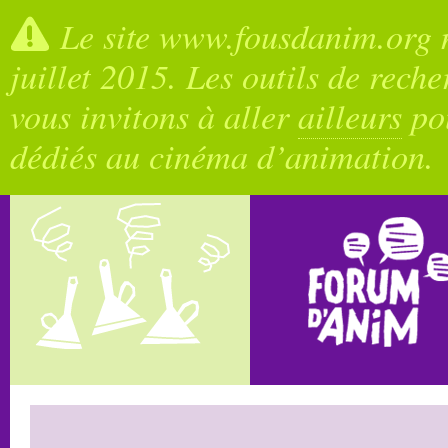
Le site www.fousdanim.org n
juillet 2015. Les outils de rech
vous invitons à aller
ailleurs
pou
dédiés au cinéma d’animation.