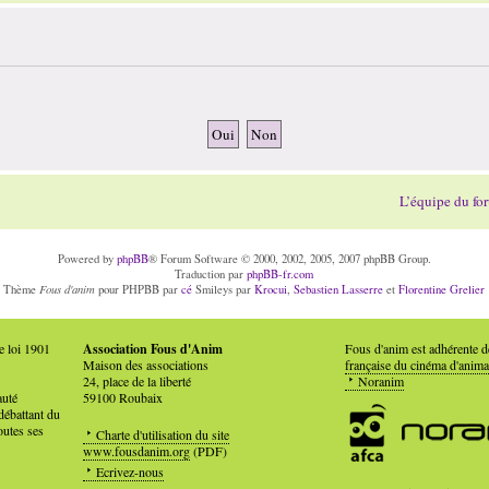
L’équipe du fo
Powered by
phpBB
® Forum Software © 2000, 2002, 2005, 2007 phpBB Group.
Traduction par
phpBB-fr.com
Fous d'anim
Thème
pour PHPBB par
cé
Smileys par
Krocui
,
Sebastien Lasserre
et
Florentine Grelier
e loi 1901
Association Fous d'Anim
Fous d'anim est adhérente 
Maison des associations
française du cinéma d'anima
24, place de la liberté
Noranim
auté
59100 Roubaix
débattant du
outes ses
Charte d'utilisation du site
www.fousdanim.org
(PDF)
Ecrivez-nous