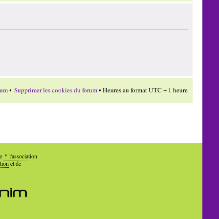
rum
•
Supprimer les cookies du forum
• Heures au format UTC + 1 heure
de
l'association
tion
et de