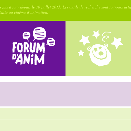
 mis à jour depuis le 10 juillet 2015. Les outils de recherche sont toujours acti
dédiés au cinéma d’animation.