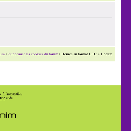
rum
•
Supprimer les cookies du forum
• Heures au format UTC + 1 heure
de
l'association
tion
et de