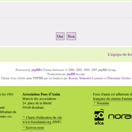
L’équipe du fo
Powered by
phpBB
® Forum Software © 2000, 2002, 2005, 2007 phpBB Group.
Traduction par
phpBB-fr.com
Fous d'anim
Thème
pour PHPBB par
cé
Smileys par
Krocui
,
Sebastien Lasserre
et
Florentine Grelier
e loi 1901
Association Fous d'Anim
Fous d'anim est adhérente 
Maison des associations
française du cinéma d'anima
24, place de la liberté
Noranim
auté
59100 Roubaix
débattant du
outes ses
Charte d'utilisation du site
www.fousdanim.org
(PDF)
Ecrivez-nous