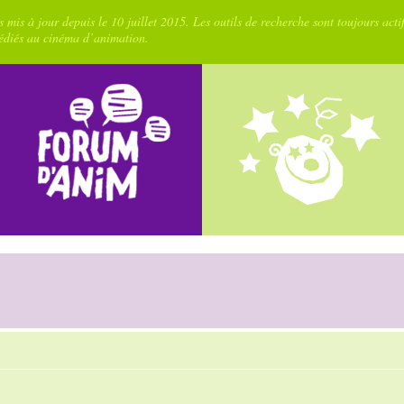
 mis à jour depuis le 10 juillet 2015. Les outils de recherche sont toujours acti
dédiés au cinéma d’animation.