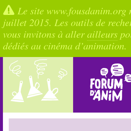
Le site www.fousdanim.org n
juillet 2015. Les outils de rech
vous invitons à aller
ailleurs
pou
dédiés au cinéma d’animation.