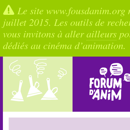
Le site www.fousdanim.org n
juillet 2015. Les outils de rech
vous invitons à aller
ailleurs
pou
dédiés au cinéma d’animation.