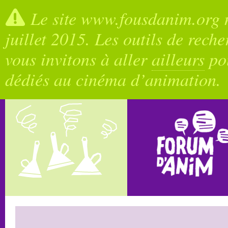
Le site www.fousdanim.org n
juillet 2015. Les outils de rech
vous invitons à aller
ailleurs
pou
dédiés au cinéma d’animation.