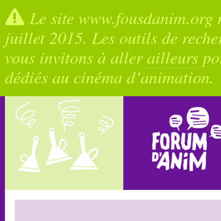
Le site www.fousdanim.org n
juillet 2015. Les outils de rech
vous invitons à aller
ailleurs
pou
dédiés au cinéma d’animation.