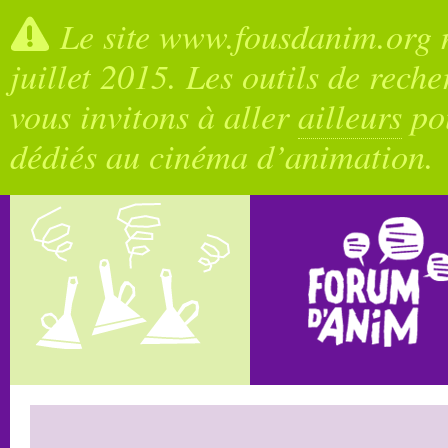
Le site www.fousdanim.org n
juillet 2015. Les outils de rech
vous invitons à aller
ailleurs
pou
dédiés au cinéma d’animation.