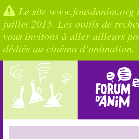
Le site www.fousdanim.org n
juillet 2015. Les outils de rech
vous invitons à aller
ailleurs
pou
dédiés au cinéma d’animation.