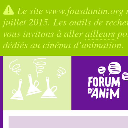
Le site www.fousdanim.org n
juillet 2015. Les outils de rech
vous invitons à aller
ailleurs
pou
dédiés au cinéma d’animation.