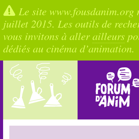
Le site www.fousdanim.org n
juillet 2015. Les outils de rech
vous invitons à aller
ailleurs
pou
dédiés au cinéma d’animation.