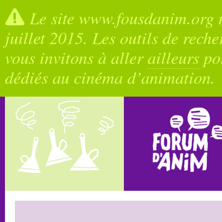
Le site www.fousdanim.org n
juillet 2015. Les outils de rech
vous invitons à aller
ailleurs
pou
dédiés au cinéma d’animation.