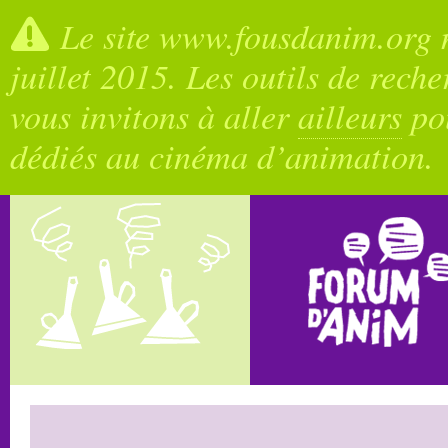
Le site www.fousdanim.org n
juillet 2015. Les outils de rech
vous invitons à aller
ailleurs
pou
dédiés au cinéma d’animation.