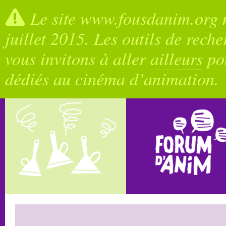
Le site www.fousdanim.org n
juillet 2015. Les outils de rech
vous invitons à aller
ailleurs
pou
dédiés au cinéma d’animation.