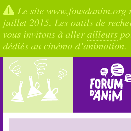
Le site www.fousdanim.org n
juillet 2015. Les outils de rech
vous invitons à aller
ailleurs
pou
dédiés au cinéma d’animation.