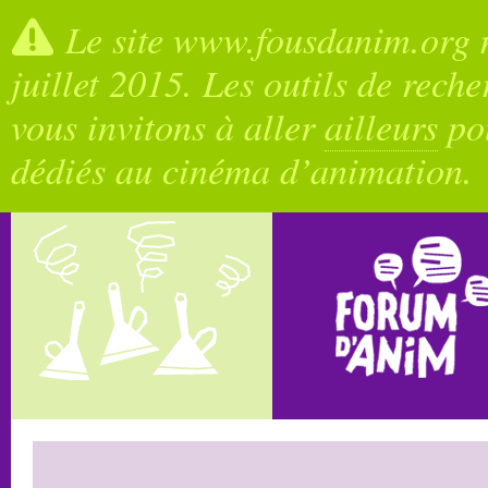
Le site www.fousdanim.org n
juillet 2015. Les outils de rech
vous invitons à aller
ailleurs
pou
dédiés au cinéma d’animation.