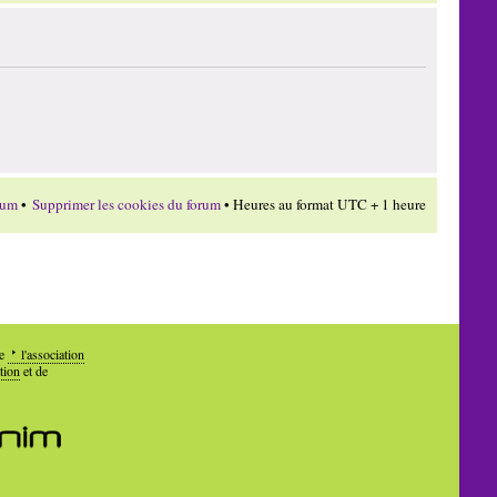
rum
•
Supprimer les cookies du forum
• Heures au format UTC + 1 heure
de
l'association
tion
et de