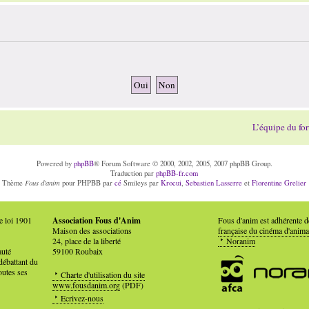
L’équipe du fo
Powered by
phpBB
® Forum Software © 2000, 2002, 2005, 2007 phpBB Group.
Traduction par
phpBB-fr.com
Fous d'anim
Thème
pour PHPBB par
cé
Smileys par
Krocui
,
Sebastien Lasserre
et
Florentine Grelier
e loi 1901
Association Fous d'Anim
Fous d'anim est adhérente 
Maison des associations
française du cinéma d'anima
24, place de la liberté
Noranim
auté
59100 Roubaix
débattant du
outes ses
Charte d'utilisation du site
www.fousdanim.org
(PDF)
Ecrivez-nous