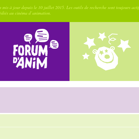
 mis à jour depuis le 10 juillet 2015. Les outils de recherche sont toujours acti
dédiés au cinéma d’animation.