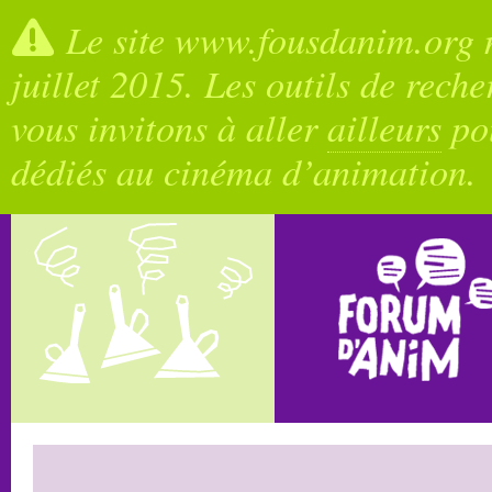
Le site www.fousdanim.org n
juillet 2015. Les outils de rech
vous invitons à aller
ailleurs
pou
dédiés au cinéma d’animation.