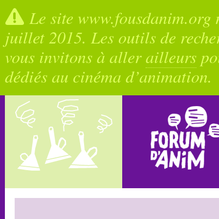
Le site www.fousdanim.org n
juillet 2015. Les outils de rech
vous invitons à aller
ailleurs
pou
dédiés au cinéma d’animation.