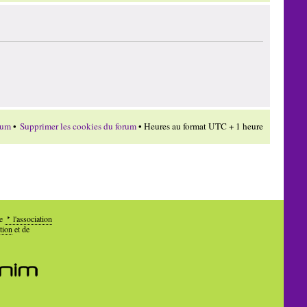
rum
•
Supprimer les cookies du forum
• Heures au format UTC + 1 heure
de
l'association
tion
et de