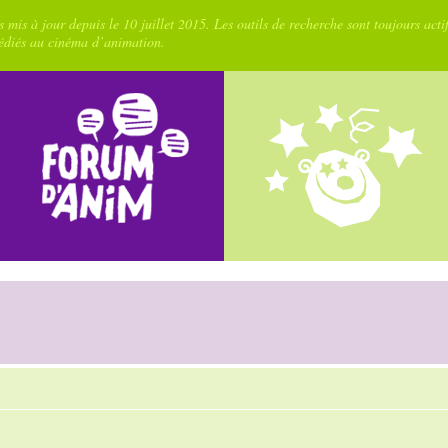
 mis à jour depuis le 10 juillet 2015. Les outils de recherche sont toujours acti
dédiés au cinéma d’animation.