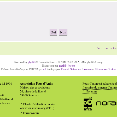
L’équipe du fo
Powered by
phpBB
® Forum Software © 2000, 2002, 2005, 2007 phpBB Group.
Traduction par
phpBB-fr.com
Fous d'anim
Thème
pour PHPBB par
cé
Smileys par
Krocui
,
Sebastien Lasserre
et
Florentine Grelier
e loi 1901
Association Fous d'Anim
Fous d'anim est adhérente 
Maison des associations
française du cinéma d'anima
24, place de la liberté
Noranim
auté
59100 Roubaix
débattant du
outes ses
Charte d'utilisation du site
www.fousdanim.org
(PDF)
Ecrivez-nous