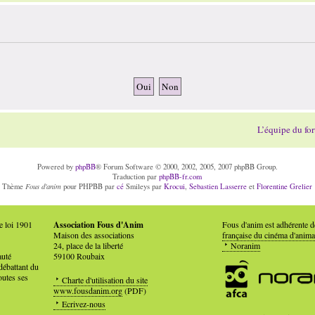
L’équipe du fo
Powered by
phpBB
® Forum Software © 2000, 2002, 2005, 2007 phpBB Group.
Traduction par
phpBB-fr.com
Fous d'anim
Thème
pour PHPBB par
cé
Smileys par
Krocui
,
Sebastien Lasserre
et
Florentine Grelier
e loi 1901
Association Fous d'Anim
Fous d'anim est adhérente 
Maison des associations
française du cinéma d'anima
24, place de la liberté
Noranim
auté
59100 Roubaix
débattant du
outes ses
Charte d'utilisation du site
www.fousdanim.org
(PDF)
Ecrivez-nous