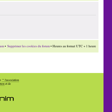
rum
•
Supprimer les cookies du forum
• Heures au format UTC + 1 heure
de
l'association
tion
et de