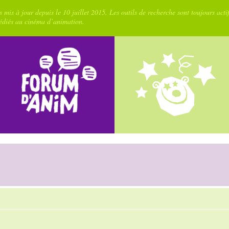
 mis à jour depuis le 10 juillet 2015. Les outils de recherche sont toujours acti
dédiés au cinéma d’animation.