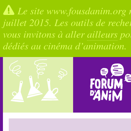
Le site www.fousdanim.org n
juillet 2015. Les outils de rech
vous invitons à aller
ailleurs
pou
dédiés au cinéma d’animation.