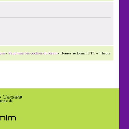
rum
•
Supprimer les cookies du forum
• Heures au format UTC + 1 heure
de
l'association
tion
et de