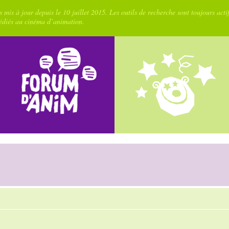
 mis à jour depuis le 10 juillet 2015. Les outils de recherche sont toujours acti
dédiés au cinéma d’animation.