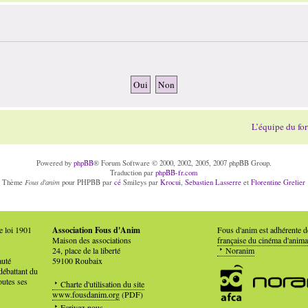
L’équipe du fo
Powered by
phpBB
® Forum Software © 2000, 2002, 2005, 2007 phpBB Group.
Traduction par
phpBB-fr.com
Fous d'anim
Thème
pour PHPBB par
cé
Smileys par
Krocui
,
Sebastien Lasserre
et
Florentine Grelier
e loi 1901
Association Fous d'Anim
Fous d'anim est adhérente 
Maison des associations
française du cinéma d'anima
24, place de la liberté
Noranim
auté
59100 Roubaix
débattant du
outes ses
Charte d'utilisation du site
www.fousdanim.org
(PDF)
Ecrivez-nous