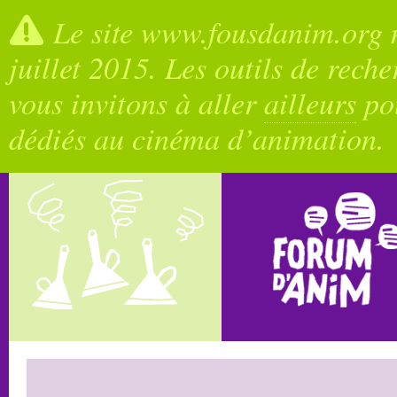
Le site www.fousdanim.org n
juillet 2015. Les outils de rech
vous invitons à aller
ailleurs
pou
dédiés au cinéma d’animation.