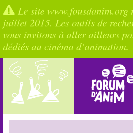
Le site www.fousdanim.org n
juillet 2015. Les outils de rech
vous invitons à aller
ailleurs
pou
dédiés au cinéma d’animation.