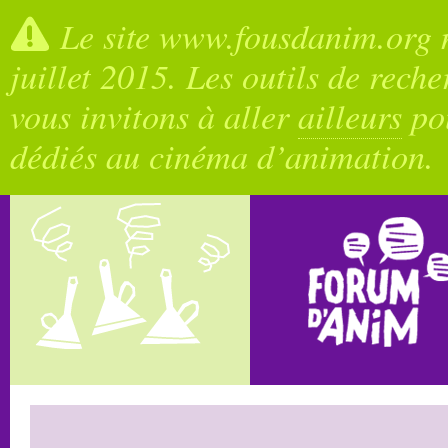
Le site www.fousdanim.org n
juillet 2015. Les outils de rech
vous invitons à aller
ailleurs
pou
dédiés au cinéma d’animation.