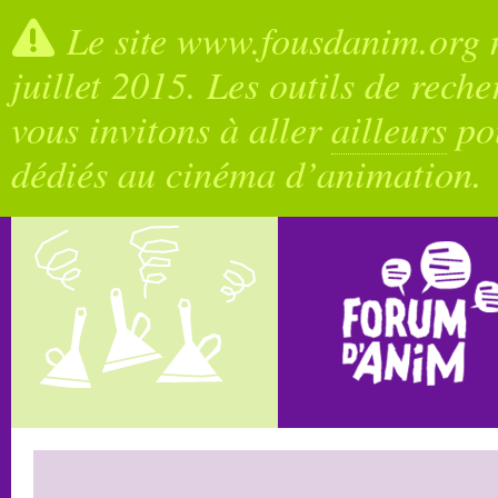
Le site www.fousdanim.org n
juillet 2015. Les outils de rech
vous invitons à aller
ailleurs
pou
dédiés au cinéma d’animation.