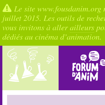
Le site www.fousdanim.org n
juillet 2015. Les outils de rech
vous invitons à aller
ailleurs
pou
dédiés au cinéma d’animation.