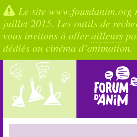
Le site www.fousdanim.org n
juillet 2015. Les outils de rech
vous invitons à aller
ailleurs
pou
dédiés au cinéma d’animation.