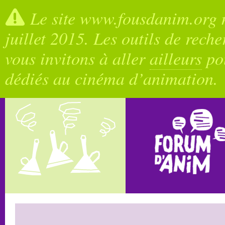
Le site www.fousdanim.org n
juillet 2015. Les outils de rech
vous invitons à aller
ailleurs
pou
dédiés au cinéma d’animation.